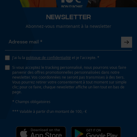
Cookies de performance et de
fonctionnalité
Coupe en biais
Newsletter
Non
Abonnez-vous maintenant à la newsletter
Loop54 Personalization
Propulseur épaisseur de la rainure (mm)
2.0 mm
Page d'accueil personnalisée
J'ai lu la
politique de confidentialité
et je l'accepte. *
Panier sauvegardé
Si vous acceptez le tracking personnalisé, nous pourrons vous faire
Salutation personnelle
Tension de chaîne sans outil
parvenir des offres promotionnelles personnalisées dans notre
newsletter. Vos coordonnées ne seront pas transmises à des tiers.
Non
Géo-IP et détection des
Vous pourrez retirer votre consentement à tout moment sur simple
utilisateurs
clic; pour ce faire, chaque newsletter affiche un lien tout en bas de
page.
Vidéos YouTube
Remplacement de chaîne sans outil
* Champs obligatoires
Google Maps
Non
*** Valable à partir d'un montant de 100,- €
Prise de contact par chat
Énergie & performance