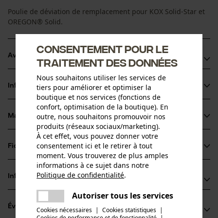
Poulie de déviation de remplacement pour KOX Solid-Star et
OREGON® Solid.
Consentement pour le
Avantages du produit
traitement des données
Nous souhaitons utiliser les services de
Assure une connexion précise et sécurisée entre le rail et la
Informations sur le produit
tiers pour améliorer et optimiser la
chaîne
boutique et nos services (fonctions de
Simple et permet une remise en service rapide de la
confort, optimisation de la boutique). En
tronçonneuse
outre, nous souhaitons promouvoir nos
Matériau & entretien
Détails du produit
produits (réseaux sociaux/marketing).
Haute résistance aux charges mécaniques
À cet effet, vous pouvez donner votre
Type dactivité
consentement ici et le retirer à tout
Fiches techniques
Matériau
Scier
moment. Vous trouverez de plus amples
informations à ce sujet dans notre
Fiche technique du fabricant (PDF)
Matériau principal
Politique de confidentialité
.
Informations fabricant
partager
Acier
Groupe dâge
Une erreur s'est produite. Veuillez
Autoriser tous les services
Oregon Tool GmbH
adulte
partager
essayer encore.
Évaluations
(0)
Lise-Meitner-Str. 4
Cookies nécessaires
|
Cookies statistiques
|
Cookies de performance et de fonctionnalité
mail
|