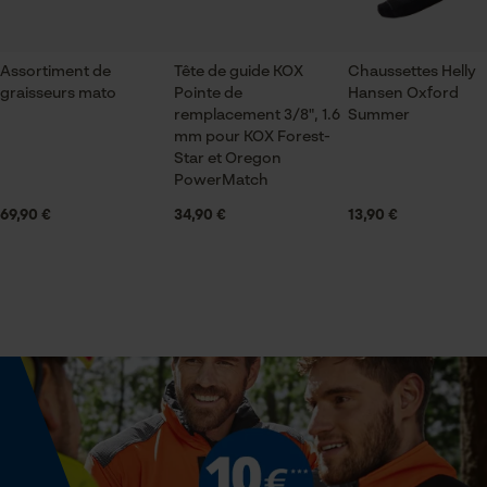
1 x poulie de remplacement
Vérifier linstallation de cookies
ID de session
Assortiment de
Tête de guide KOX
Chaussettes Helly
Sauvegarder les préférences
Volume
graisseurs mato
Pointe de
Hansen Oxford
pour traitement des données
10.46 in³
remplacement 3/8", 1.6
Summer
Econda Tag Manager
mm pour KOX Forest-
Star et Oregon
PowerMatch
Spécifications techniques
69,90 €
34,90 €
13,90 €
Cookies statistiques
Lubrification automatique de la chaîne
Non
Fonction de hachage
Econda Analytics
Non
Mouseflow Web Analytics Tool
Fact-Finder Tracking
Inverseur de phase
Non