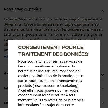
Description du produit
La veste X-treme Shell est une veste technique coupe-vent et
déperlante. Grâce à la membrane en triple couche, elle est
très isolante. Une veste idéale pour les températures basses.
La structure spéciale de la membrane lui octroie une grande
respirabilité. La matière technique texturée très extensible
offre une parfaite liberté de mouvements. La face intérieure
Consentement pour le
permet d'éliminer ...
traitement des données
Afficher plus
Nous souhaitons utiliser les services de
tiers pour améliorer et optimiser la
boutique et nos services (fonctions de
Avantages du produit
confort, optimisation de la boutique). En
outre, nous souhaitons promouvoir nos
Grâce à sa haute élasticité, la matière technique structurée
produits (réseaux sociaux/marketing).
Informations sur le produit
À cet effet, vous pouvez donner votre
permet une parfaite liberté de mouvements
consentement ici et le retirer à tout
La face intérieure régule le transfert de l’humidité et assure
moment. Vous trouverez de plus amples
un grand confort
Matériau & entretien
informations à ce sujet dans notre
Détails du produit