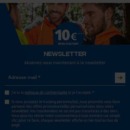
Secteur
sylviculture, En plein air, agriculture
Fact-Finder Tracking
Sexe
Cookies de performance et de
unisexe
fonctionnalité
Newsletter
Optique/motif
bicolore
Abonnez-vous maintenant à la newsletter
Loop54 Personalization
Page d'accueil personnalisée
Visibilité
Panier sauvegardé
passepoils réfléchissants
J'ai lu la
politique de confidentialité
et je l'accepte. *
Salutation personnelle
Si vous acceptez le tracking personnalisé, nous pourrons vous faire
Géo-IP et détection des
parvenir des offres promotionnelles personnalisées dans notre
utilisateurs
Type de poche
newsletter. Vos coordonnées ne seront pas transmises à des tiers.
poches de vestes, poches à fermeture éclair, poche
Vous pourrez retirer votre consentement à tout moment sur simple
Vidéos YouTube
clic; pour ce faire, chaque newsletter affiche un lien tout en bas de
dorsale, poche poitrine, poche Napoléon, poches
page.
Google Maps
latérales, poches avant, poches frontales