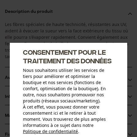
Description du produit
Les fibres spéciales de haute technicité, résistantes aux UV,
aident à évacuer la sueur vers la face extérieure du tissu où
elle pourra s'évaporer rapidement. Convient également aux
femmes. Commandez la taille homme correspondante, vous
trouverez une aide à la conversion dans nos tableaux de
Consentement pour le
tailles.
traitement des données
Nous souhaitons utiliser les services de
tiers pour améliorer et optimiser la
Avantages du produit
boutique et nos services (fonctions de
confort, optimisation de la boutique). En
La fibre Coolmax® résiste aux accrocs et est très
outre, nous souhaitons promouvoir nos
Informations sur le produit
respirante. Elle évacue l'humidité corporelle vers l'extérieur
produits (réseaux sociaux/marketing).
À cet effet, vous pouvez donner votre
et sèche rapidement
consentement ici et le retirer à tout
Glissière avec garage à glissière
Matériau & entretien
moment. Vous trouverez de plus amples
Détails du produit
informations à ce sujet dans notre
Politique de confidentialité
.
Type de manche
partager
Fiches techniques