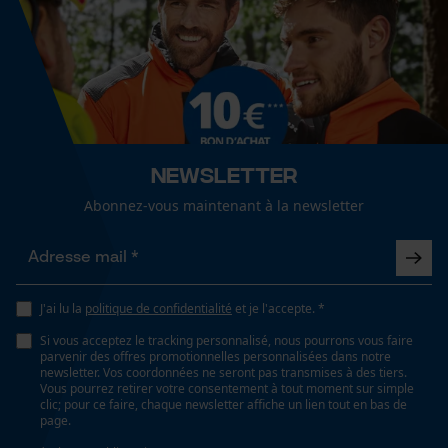
Fact-Finder Tracking
Saison
Articles pour toute l'année
Cookies de performance et de
fonctionnalité
Optique/motif
tricolore
Newsletter
Abonnez-vous maintenant à la newsletter
Loop54 Personalization
Conditions météorologiques
Page d'accueil personnalisée
nuageux et frais, froid et glacé, venteux
Panier sauvegardé
Salutation personnelle
J'ai lu la
politique de confidentialité
et je l'accepte. *
Géo-IP et détection des
Spécifications techniques
Si vous acceptez le tracking personnalisé, nous pourrons vous faire
utilisateurs
parvenir des offres promotionnelles personnalisées dans notre
newsletter. Vos coordonnées ne seront pas transmises à des tiers.
Lubrification automatique de la chaîne
Vidéos YouTube
Vous pourrez retirer votre consentement à tout moment sur simple
Non
clic; pour ce faire, chaque newsletter affiche un lien tout en bas de
Google Maps
page.
Prise de contact par chat