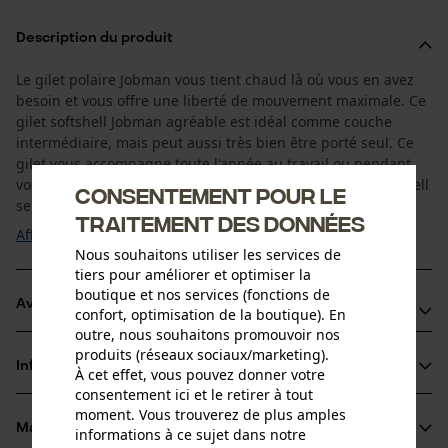
Description du produit
Le gilet polaire Jobman vous tient chaud là où vous en avez
besoin et vous offre une liberté de mouvement maximale. Ce
gilet softshell Jobman agréable est idéal comme couche
intermédiaire, mais peut aussi très bien être porté seul. Ce
gilet vous accompagne toute l'année au travail ou pendant
vos loisirs en tant que vêtement de plein air. Le gilet Softshell
Consentement pour le
se combine parfaitement ...
traitement des données
Afficher plus
Nous souhaitons utiliser les services de
tiers pour améliorer et optimiser la
boutique et nos services (fonctions de
Avantages du produit
confort, optimisation de la boutique). En
outre, nous souhaitons promouvoir nos
Poches avant spacieuses avec glissière
produits (réseaux sociaux/marketing).
Informations sur le produit
À cet effet, vous pouvez donner votre
Bandes élastisques aux manches et au bas du gilet
consentement ici et le retirer à tout
Glissière YKK devant : encore plus de qualité !
moment. Vous trouverez de plus amples
Matériau & entretien
informations à ce sujet dans notre
Détails du produit