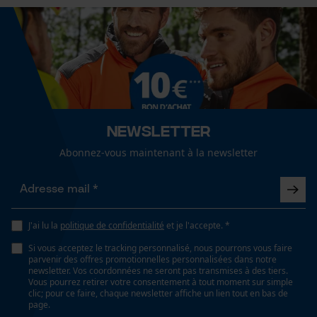
Sexe
unisexe
Fact-Finder Tracking
Saison
Cookies de performance et de
Articles pour toute l'année
fonctionnalité
Newsletter
Optique/motif
couleur unie
Abonnez-vous maintenant à la newsletter
Loop54 Personalization
Page d'accueil personnalisée
Ajustement
Panier sauvegardé
Active Fit
J'ai lu la
politique de confidentialité
et je l'accepte. *
Salutation personnelle
Si vous acceptez le tracking personnalisé, nous pourrons vous faire
Géo-IP et détection des
parvenir des offres promotionnelles personnalisées dans notre
utilisateurs
Type de poche
newsletter. Vos coordonnées ne seront pas transmises à des tiers.
poches à fermeture éclair, poches latérales, poches
Vous pourrez retirer votre consentement à tout moment sur simple
Vidéos YouTube
clic; pour ce faire, chaque newsletter affiche un lien tout en bas de
frontales, poches avant
page.
Google Maps