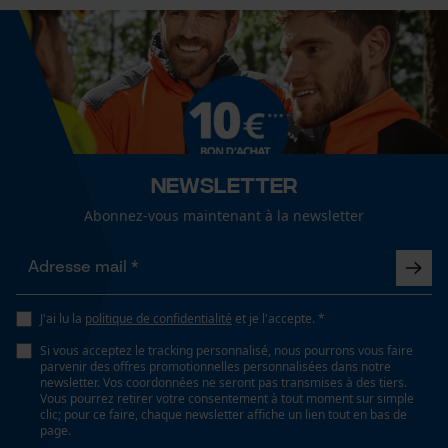
artisanat, agriculture
Fact-Finder Tracking
Sexe
Cookies de performance et de
unisexe
fonctionnalité
Newsletter
Saison
Articles pour toute l'année
Abonnez-vous maintenant à la newsletter
Loop54 Personalization
Page d'accueil personnalisée
Optique/motif
Panier sauvegardé
couleur unie
J'ai lu la
politique de confidentialité
et je l'accepte. *
Salutation personnelle
Si vous acceptez le tracking personnalisé, nous pourrons vous faire
Géo-IP et détection des
parvenir des offres promotionnelles personnalisées dans notre
utilisateurs
Ajustement
newsletter. Vos coordonnées ne seront pas transmises à des tiers.
Active Fit
Vous pourrez retirer votre consentement à tout moment sur simple
Vidéos YouTube
clic; pour ce faire, chaque newsletter affiche un lien tout en bas de
page.
Google Maps