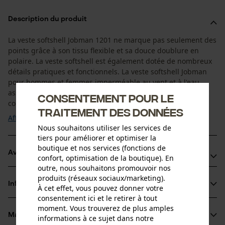
Description du produit
La veste softshell Jobman 1201 ne marque pas seulement des
points grâce à son tissu flexible et sa douce doublure en
polaire. La veste softshell est également dotée de nombreux
détails pratiques et fonctionnels. La veste softshell Jobman
pour hommes et femmes imperméable au vent et à l'eau
assure un climat agréable lorsqu'elle est portée. Grâce à sa
Consentement pour le
coupe confortable, la veste ...
traitement des données
Afficher plus
Nous souhaitons utiliser les services de
tiers pour améliorer et optimiser la
boutique et nos services (fonctions de
Avantages du produit
confort, optimisation de la boutique). En
outre, nous souhaitons promouvoir nos
Veste Jobman Softshell coupe-vent
produits (réseaux sociaux/marketing).
Informations sur le produit
À cet effet, vous pouvez donner votre
Matière flexible avec 4% d'élasthanne : pour vous, moins
consentement ici et le retirer à tout
de fatigue
moment. Vous trouverez de plus amples
Doublure chaude et douce en fibre polaire
Matériau & entretien
informations à ce sujet dans notre
Détails du produit