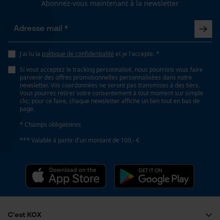
Diamètre meule
Abonnez-vous maintenant à la newsletter
fonctionnalité
145 mm
Spécifications techniques
J'ai lu la
politique de confidentialité
et je l'accepte. *
Loop54 Personalization
Si vous acceptez le tracking personnalisé, nous pourrons vous faire
Lubrification automatique de la chaîne
Page d'accueil personnalisée
parvenir des offres promotionnelles personnalisées dans notre
Non
newsletter. Vos coordonnées ne seront pas transmises à des tiers.
Panier sauvegardé
Vous pourrez retirer votre consentement à tout moment sur simple
clic; pour ce faire, chaque newsletter affiche un lien tout en bas de
Salutation personnelle
page.
Géo-IP et détection des
Fonction de hachage
* Champs obligatoires
utilisateurs
Non
*** Valable à partir d'un montant de 100,- €
Vidéos YouTube
Google Maps
Grain
Prise de contact par chat
60 mm
Diamètre du trou de la meule
Cookies marketing
C'est KOX