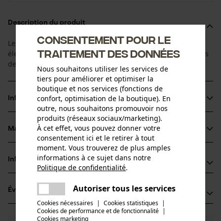
Description du produit
Consentement pour le
Les meules de rechange Tecomec pour meuleuses à chaîne
traitement des données
électriques. Les meules conviennent à l’affûtage des chaînes
de tronçonneuse (1/4") - .325" - 3/8" - .404".
Nous souhaitons utiliser les services de
tiers pour améliorer et optimiser la
boutique et nos services (fonctions de
confort, optimisation de la boutique). En
Informations sur le produit
outre, nous souhaitons promouvoir nos
produits (réseaux sociaux/marketing).
À cet effet, vous pouvez donner votre
Matériau & entretien
Détails du produit
consentement ici et le retirer à tout
moment. Vous trouverez de plus amples
Type dactivité
informations à ce sujet dans notre
Informations fabricant
Matériau
Affûter
Politique de confidentialité
.
partager
TECOMEC S.R.L.
Une erreur s'est produite. Veuillez
Matériau principal
Autoriser tous les services
Évaluations
(0)
partager
STRADA DELLA MIRANDOLA 11
essayer encore.
Corindon
Groupe dâge
Cookies nécessaires
|
Cookies statistiques
|
42124 Reggio Emilia, Italie
Cookies de performance et de fonctionnalité
mail
|
adulte
E-mail: salesdpt@tecomec.com
Cookies marketing