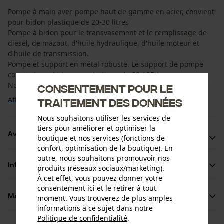
Pompe à main avec pompe haut de gamme en acier, convient
pour bidon plastique de 20-30 litres
Pompe à bidon pour le transvasement et le remplissage de
diesel, de mazout, d'huile hydraulique, d'huile moteur et
d'huile de transmission.
Pompe et support en métal robuste. Le support de pompe
convient aux bidons en plastique de 20 / 25 l.
Nous excluons expressément toute autre ...
Consentement pour le
Afficher plus
traitement des données
Nous souhaitons utiliser les services de
tiers pour améliorer et optimiser la
Avantages du produit
boutique et nos services (fonctions de
confort, optimisation de la boutique). En
Pompe haut de gamme en acier
outre, nous souhaitons promouvoir nos
Informations sur le produit
produits (réseaux sociaux/marketing).
Livré avec 1, 5 m de flexible pour robinet d'arrêt à boisseau
À cet effet, vous pouvez donner votre
sphérique
consentement ici et le retirer à tout
Adaptateur de raccordement
Matériau & entretien
moment. Vous trouverez de plus amples
Détails du produit
informations à ce sujet dans notre
Politique de confidentialité
.