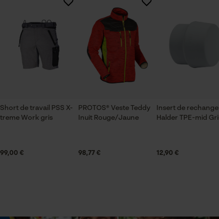
Il n'y a pas encore d'évaluations sur ce produit
Saison
Articles pour toute l'année
Vérifier linstallation de cookies
ID de session
Sauvegarder les préférences
Contenu de la livraison
pour traitement des données
1x pompe à main
Econda Tag Manager
Short de travail PSS X-
PROTOS® Veste Teddy
Insert de rechange
treme Work gris
Inuit Rouge/Jaune
Halder TPE-mid Gri
Volume
0.02 m³
Cookies statistiques
99,00 €
98,77 €
12,90 €
Dimensions et taille
Econda Analytics
Diamètre du raccord dentrée
50.8 mm
Mouseflow Web Analytics Tool