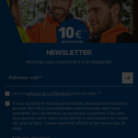
Fact-Finder Tracking
Longueur du tuyau
1.5 m
Cookies de performance et de
fonctionnalité
Spécifications techniques
Newsletter
Type de filetage
Abonnez-vous maintenant à la newsletter
Filetage intérieur
Loop54 Personalization
Page d'accueil personnalisée
Panier sauvegardé
Type dinstallation
Installation à sec (Dry Well)
J'ai lu la
politique de confidentialité
et je l'accepte. *
Salutation personnelle
Si vous acceptez le tracking personnalisé, nous pourrons vous faire
Géo-IP et détection des
parvenir des offres promotionnelles personnalisées dans notre
utilisateurs
newsletter. Vos coordonnées ne seront pas transmises à des tiers.
Lubrification automatique de la chaîne
Vous pourrez retirer votre consentement à tout moment sur simple
Vidéos YouTube
Non
clic; pour ce faire, chaque newsletter affiche un lien tout en bas de
page.
Google Maps
* Champs obligatoires