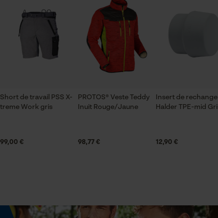
Contenu de la livraison
1x Mato batterie AMPShare 18 V – 2, 0 Ah
Vérifier linstallation de cookies
ID de session
Volume
Sauvegarder les préférences
pour traitement des données
1345.5 cm³
Econda Tag Manager
Short de travail PSS X-
PROTOS® Veste Teddy
Insert de rechange
treme Work gris
Inuit Rouge/Jaune
Halder TPE-mid Gri
Dimensions et taille
Cookies statistiques
Poids de la batterie/des accumulateurs
99,00 €
98,77 €
12,90 €
390 g
Econda Analytics
Spécifications techniques
Mouseflow Web Analytics Tool
Type de batterie