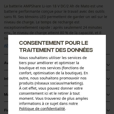
La batterie AMPShare Li-ion 18 V DC/2 Ah de Mato est une
batterie performante conçue pour le travail avec des outils
sans fil. Ses témoins LED permettent de garder un œil sur le
niveau de charge. Le temps de recharge est
exceptionnellement rapide : après seulement 24 minutes
env., le niveau de charge atteint 80 % de la capacité, et il
suffit de 35 minutes pour atteindre les ...
Consentement pour le
Afficher plus
traitement des données
Nous souhaitons utiliser les services de
tiers pour améliorer et optimiser la
Avantages du produit
boutique et nos services (fonctions de
confort, optimisation de la boutique). En
Batterie fiable pour, p. ex., les pompes à graisse et les
outre, nous souhaitons promouvoir nos
Informations sur le produit
autres outils lubrifiants sans fil
produits (réseaux sociaux/marketing).
À cet effet, vous pouvez donner votre
Compatible avec les systèmes 18 V de l’Alliance AMPShare
consentement ici et le retirer à tout
et de Bosch Professional
Matériau & entretien
moment. Vous trouverez de plus amples
Détails du produit
Recharge exceptionnellement rapide : 80 % de capacité en
informations à ce sujet dans notre
env. 24 minutes, 100 % en env. 35 minutes
Politique de confidentialité
.
Groupe dâge
Fiches techniques
partager