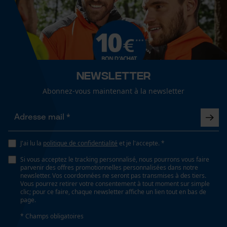
Fact-Finder Tracking
Li-ion
Lubrification automatique de la chaîne
Cookies de performance et de
Non
fonctionnalité
Newsletter
Propriété
Abonnez-vous maintenant à la newsletter
maniable, Longue durée de vie, Facile, Puissant
Loop54 Personalization
Page d'accueil personnalisée
Fonction de hachage
Panier sauvegardé
Non
J'ai lu la
politique de confidentialité
et je l'accepte. *
Salutation personnelle
Si vous acceptez le tracking personnalisé, nous pourrons vous faire
Géo-IP et détection des
parvenir des offres promotionnelles personnalisées dans notre
utilisateurs
newsletter. Vos coordonnées ne seront pas transmises à des tiers.
Inverseur de phase
Vous pourrez retirer votre consentement à tout moment sur simple
Non
Vidéos YouTube
clic; pour ce faire, chaque newsletter affiche un lien tout en bas de
page.
Google Maps
* Champs obligatoires
Prise de contact par chat
Coupe en biais